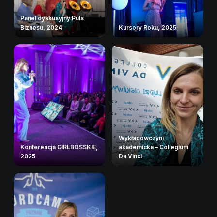
Panel dyskusyjny Puls
Biznesu, 2024
Kursory Roku, 2025
Wykładowczyni
Konferencja GIRLBOSSKIE,
akademicka – Collegium
2025
Da Vinci