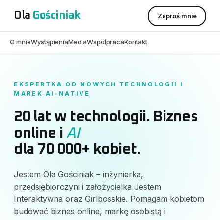
Ola
Gościniak
Zaproś mnie
O mnie
Wystąpienia
Media
Współpraca
Kontakt
EKSPERTKA OD NOWYCH TECHNOLOGII I
MAREK AI-NATIVE
20 lat w technologii. Biznes
online i
AI
dla 70 000+ kobiet.
Jestem Ola Gościniak – inżynierka,
przedsiębiorczyni i założycielka Jestem
Interaktywna oraz Girlbosskie. Pomagam kobietom
budować biznes online, markę osobistą i