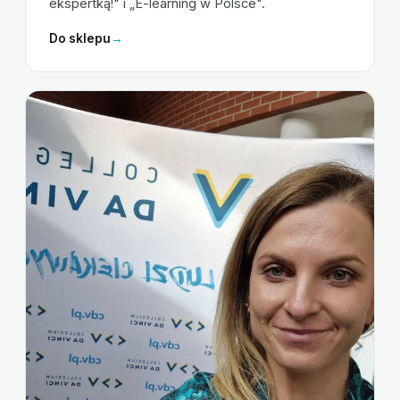
ekspertką!" i „E-learning w Polsce".
Do sklepu
→