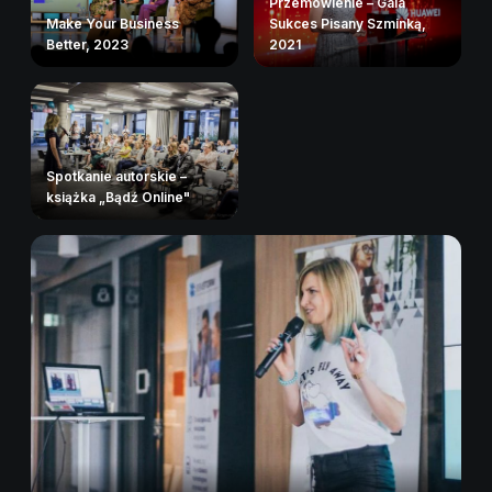
Przemówienie – Gala
Make Your Business
Sukces Pisany Szminką,
Better, 2023
2021
Spotkanie autorskie –
książka „Bądź Online"