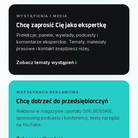
WYSTĄPIENIA I MEDIA
Chcę zaprosić Cię jako ekspertkę
Prelekcje, panele, wywiady, podcasty i
komentarze eksperckie. Tematy, materiały
prasowe i kontakt znajdziesz niżej.
Zobacz tematy wystąpień
↓
WSPÓŁPRACA REKLAMOWA
Chcę dotrzeć do przedsiębiorczyń
Reklama w magazynie i portalu GIRLBOSSKIE,
sponsoring podcastu i konferencji, testy narzędzi
na YouTube.