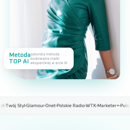
autorska metoda
Metoda
budowania marki
TOP AI
eksperckiej w erze AI
 Styl
Glamour
Onet
Polskie Radio
WTK
Marketer+
Puls Biznes