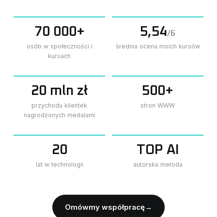
70 000+
5,54
/6
osób w społeczności i
średnia ocena moich kursów
kursach
20 mln zł
500+
przychodu klientek
stron WWW
nagrodzonych medalami
20
TOP AI
lat w technologii
autorska metoda
Omówmy współpracę
→